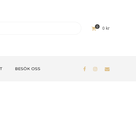
0
0
kr
T
BESÖK OSS