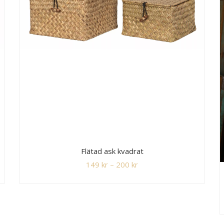
Flätad ask kvadrat
149
kr
–
200
kr