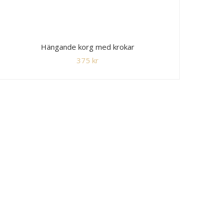
Hängande korg med krokar
375
kr