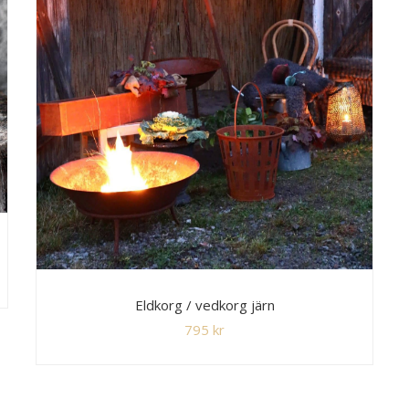
Eldkorg / vedkorg järn
795
kr