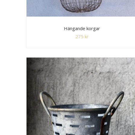
Hängande korgar
275
kr