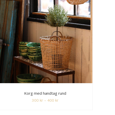
Korg med handtag rund
300
kr
–
400
kr