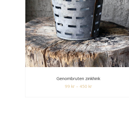
Genombruten zinkhink
99
kr
–
450
kr