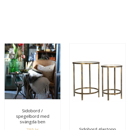
Sidobord /
spegelbord med
svängda ben
Sidobord glastopp
795
kr