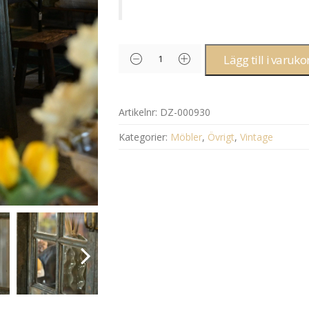
Lägg till i varuko
Artikelnr:
DZ-000930
Kategorier:
Möbler
,
Övrigt
,
Vintage