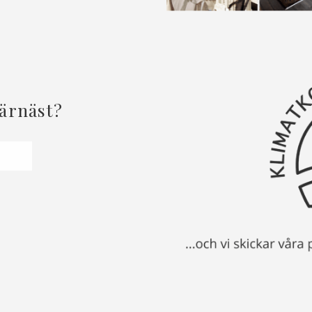
härnäst?