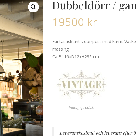
Dubbeldörr / ga
19500
kr
Fantastisk antik dörrpost med karm. Vacker
mässing.
Ca B116xD12xH235 cm
Vintageprodukt
Leveranskostnad och leverans efter ö