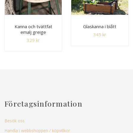
Kanna och tvättfat
Glaskanna i blått
emalj greige
345
kr
329
kr
Företagsinformation
Besök oss
Handla i webbshoppen / köpvillkor