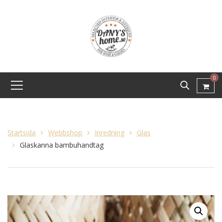
0
Startsida
Webbshop
Inredning
Glas
Glaskanna bambuhandtag