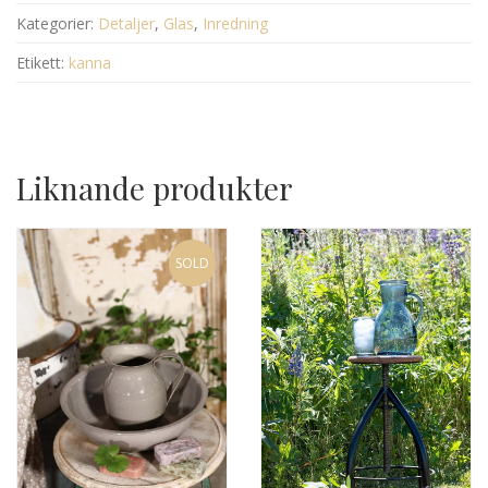
Kategorier:
Detaljer
,
Glas
,
Inredning
Etikett:
kanna
Liknande produkter
SOLD