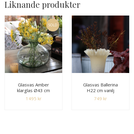
Liknande produkter
SOLD
Glasvas Amber
Glasvas Ballerina
klarglas Ø43 cm
H22 cm vanilj
1495
kr
749
kr