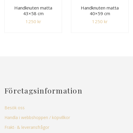
Handknuten matta
Handknuten matta
43×58 cm
40×59 cm
1250
kr
1250
kr
Företagsinformation
Besök oss
Handla i webbshoppen / köpvillkor
Frakt- & leveransfrågor