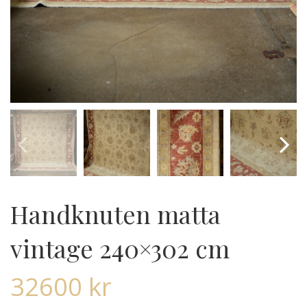
Handknuten matta
vintage 240×302 cm
32600
kr