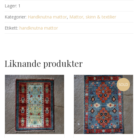
Lager:
1
Kategorier:
Handknutna mattor
,
Mattor, skinn & textilier
Etikett:
handknutna mattor
Liknande produkter
SOLD