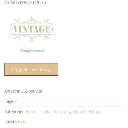
Ca B81xD39xH115 cm
Vintageprodukt
Lägg till i varukorg
Artikelnr:
DZ-000738
Lager:
1
Kategorier:
Hyllor, skänkar & byråer
,
Möbler
,
Vintage
Etikett:
hylla