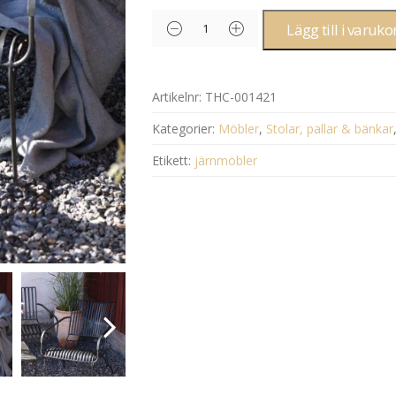
Lägg till i varuko
Artikelnr:
THC-001421
Kategorier:
Möbler
,
Stolar, pallar & bänkar
Etikett:
järnmöbler