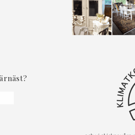
härnäst?