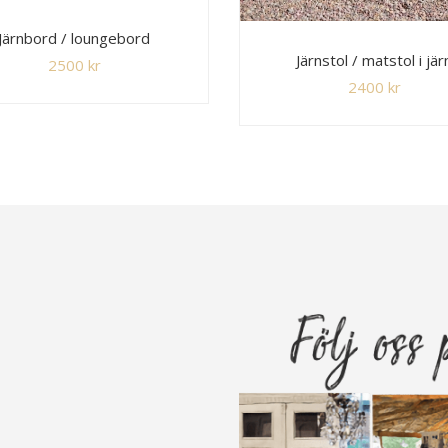
Järnbord / loungebord
Järnstol / matstol i jär
2500
kr
2400
kr