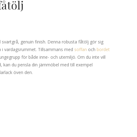
fåtölj
svartgrå, genuin finish. Denna robusta fåtölj gör sig
 som i vardagsrummet. Tillsammans med
soffan
och
bordet
loungegrupp för både inne- och utemiljö. Om du inte vill
nd, kan du pensla din järnmöbel med till exempel
klarlack öven den.