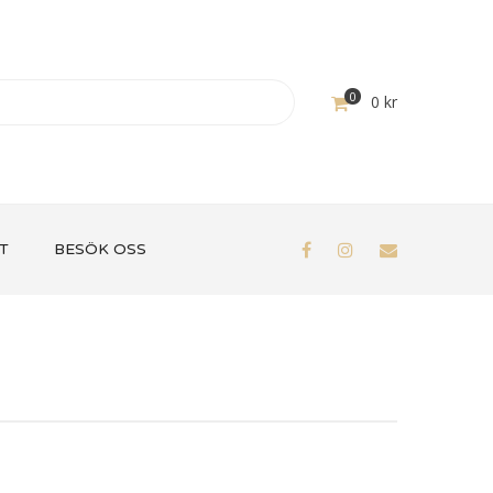
0
0
kr
T
BESÖK OSS