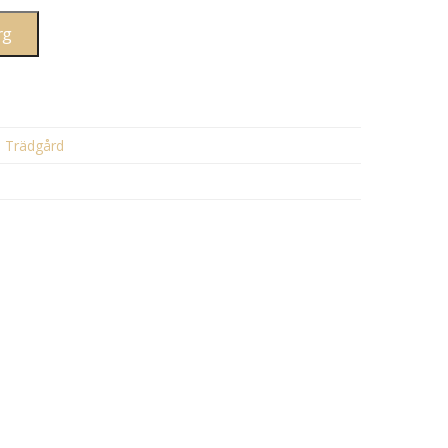
rg
,
Trädgård