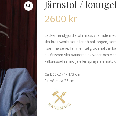
Järnstol / lounge
2600
kr
Läcker handgjord stol i massivt smide med 
lika bra i växthuset eller på balkongen,
i samma serie, får vi en tålig och hållbar 
att finishen ska patineras av väder och vi
kallpressad rå linolja eller spraya en matt 
Ca B60xD74xH73 cm
Sitthöjd: ca 35 cm