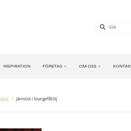
INSPIRATION
FÖRETAG
OM OSS
KONTAK
änkar
Järnstol / loungefåtölj