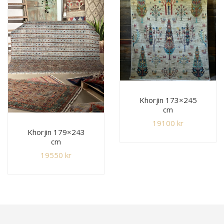
Khorjin 173×245
cm
19100
kr
Khorjin 179×243
cm
19550
kr