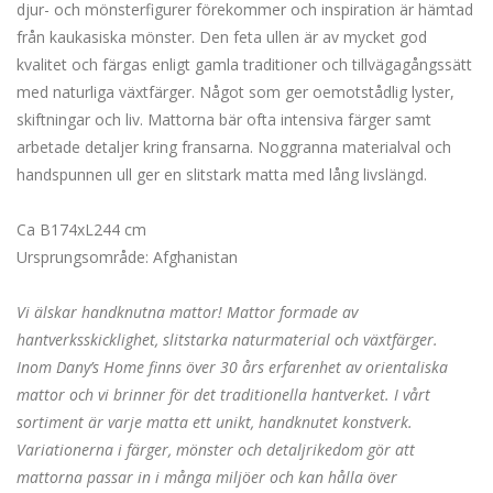
djur- och mönsterfigurer förekommer och inspiration är hämtad
från kaukasiska mönster. Den feta ullen är av mycket god
kvalitet och färgas enligt gamla traditioner och tillvägagångssätt
med naturliga växtfärger. Något som ger oemotstådlig lyster,
skiftningar och liv. Mattorna bär ofta intensiva färger samt
arbetade detaljer kring fransarna. Noggranna materialval och
handspunnen ull ger en slitstark matta med lång livslängd.
Ca B174xL244 cm
Ursprungsområde: Afghanistan
Vi älskar handknutna mattor! Mattor formade av
hantverksskicklighet, slitstarka naturmaterial och växtfärger.
Inom Dany’s Home finns över 30 års erfarenhet av orientaliska
mattor och vi brinner för det traditionella hantverket. I vårt
sortiment är varje matta ett unikt, handknutet konstverk.
Variationerna i färger, mönster och detaljrikedom gör att
mattorna passar in i många miljöer och kan hålla över