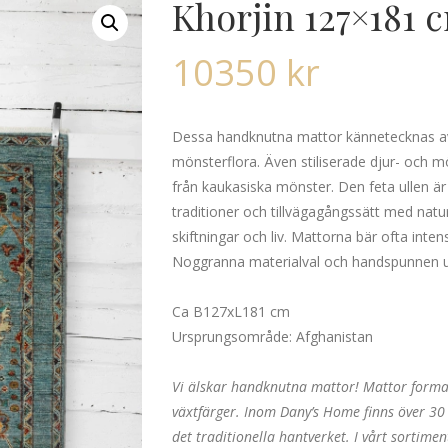
Khorjin 127×181 
10350
kr
Dessa handknutna mattor kännetecknas av 
mönsterflora. Även stiliserade djur- och 
från kaukasiska mönster. Den feta ullen är
traditioner och tillvägagångssätt med natu
skiftningar och liv. Mattorna bär ofta inte
Noggranna materialval och handspunnen ull
Ca B127xL181 cm
Ursprungsområde: Afghanistan
Vi älskar handknutna mattor! Mattor formad
växtfärger. Inom Dany’s Home finns över 30 
det traditionella hantverket. I vårt sortime