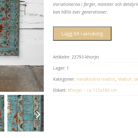
Variationerna i färger, mönster och detalj
kan hålla över generationer.
Lägg till i varukorg
Artikelnr:
23793-khorjin
Lager:
1
Kategorier:
Handknutna mattor
,
Mattor, sk
Etikett:
Khorjin – ca 125x180 cm