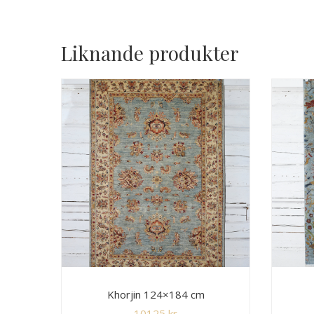
Liknande produkter
Khorjin 124×184 cm
10125
kr