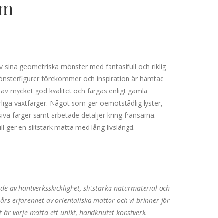
cm
sina geometriska mönster med fantasifull och riklig
mönsterfigurer förekommer och inspiration är hämtad
 av mycket god kvalitet och färgas enligt gamla
rliga växtfärger. Något som ger oemotstådlig lyster,
nsiva färger samt arbetade detaljer kring fransarna.
 ger en slitstark matta med lång livslängd.
e av hantverksskicklighet, slitstarka naturmaterial och
års erfarenhet av orientaliska mattor och vi brinner för
nt är varje matta ett unikt, handknutet konstverk.