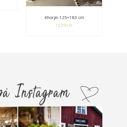
Khorjin 125×183 cm
10250
kr