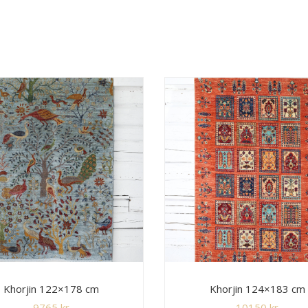
Khorjin 122×178 cm
Khorjin 124×183 cm
9765
kr
10150
kr