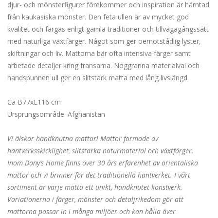
djur- och mönsterfigurer förekommer och inspiration är hämtad
från kaukasiska mönster. Den feta ullen är av mycket god
kvalitet och färgas enligt gamla traditioner och tillvägagångssätt
med naturliga växtfärger. Något som ger oemotstådlig lyster,
skiftningar och liv. Mattorna bär ofta intensiva färger samt
arbetade detaljer kring fransarna. Noggranna materialval och
handspunnen ull ger en slitstark matta med lång livslängd.
Ca B77xL116 cm
Ursprungsområde: Afghanistan
Vi älskar handknutna mattor! Mattor formade av
hantverksskicklighet, slitstarka naturmaterial och växtfärger.
Inom Dany’s Home finns över 30 års erfarenhet av orientaliska
mattor och vi brinner för det traditionella hantverket. I vårt
sortiment är varje matta ett unikt, handknutet konstverk.
Variationerna i färger, mönster och detaljrikedom gör att
mattorna passar in i många miljöer och kan hålla över