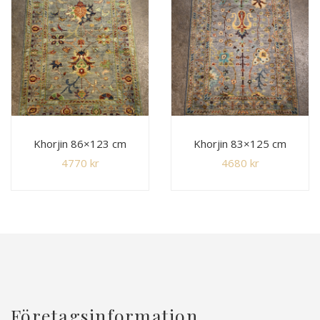
Khorjin 86×123 cm
Khorjin 83×125 cm
4770
kr
4680
kr
Företagsinformation