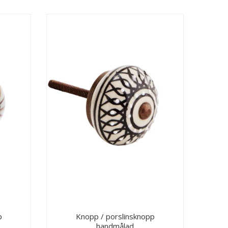
p
Knopp / porslinsknopp
handmålad