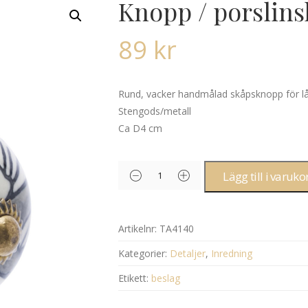
Knopp / porslin
89
kr
Rund, vacker handmålad skåpsknopp för lå
Stengods/metall
Ca D4 cm
Lägg till i varuko
Artikelnr:
TA4140
Kategorier:
Detaljer
,
Inredning
Etikett:
beslag