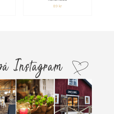
89
kr