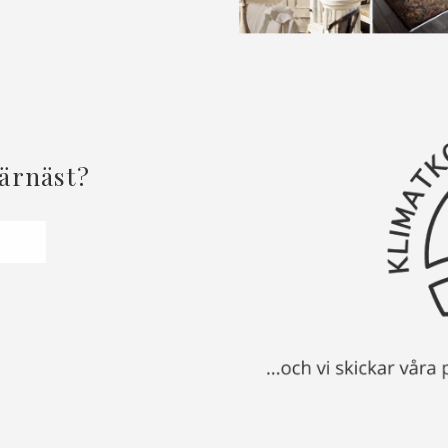
härnäst?