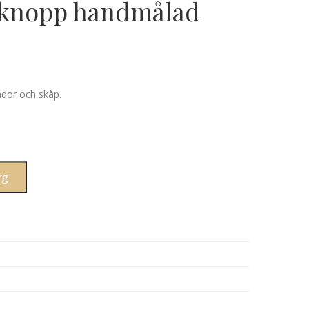
sknopp handmålad
dor och skåp.
rg