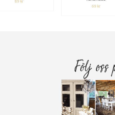
89
kr
69
kr