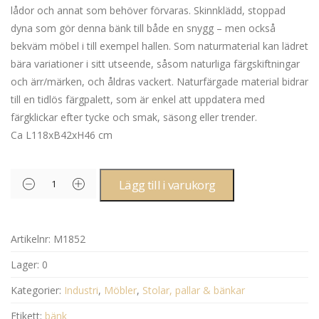
lådor och annat som behöver förvaras. Skinnklädd, stoppad
dyna som gör denna bänk till både en snygg – men också
bekväm möbel i till exempel hallen. Som naturmaterial kan lädret
bära variationer i sitt utseende, såsom naturliga färgskiftningar
och ärr/märken, och åldras vackert. Naturfärgade material bidrar
till en tidlös färgpalett, som är enkel att uppdatera med
färgklickar efter tycke och smak, säsong eller trender.
Ca L118xB42xH46 cm
Lägg till i varukorg
Artikelnr:
M1852
Lager:
0
Kategorier:
Industri
,
Möbler
,
Stolar, pallar & bänkar
Etikett:
bänk