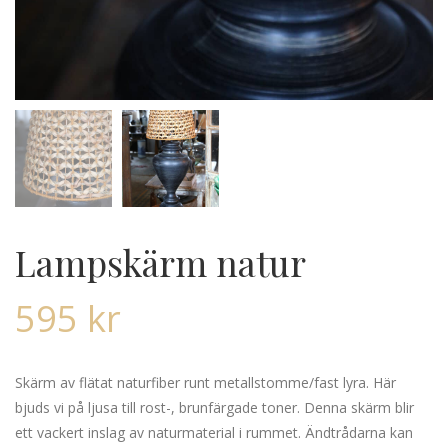
Lampskärm natur
595
kr
Skärm av flätat naturfiber runt metallstomme/fast lyra. Här
bjuds vi på ljusa till rost-, brunfärgade toner. Denna skärm blir
ett vackert inslag av naturmaterial i rummet. Ändtrådarna kan