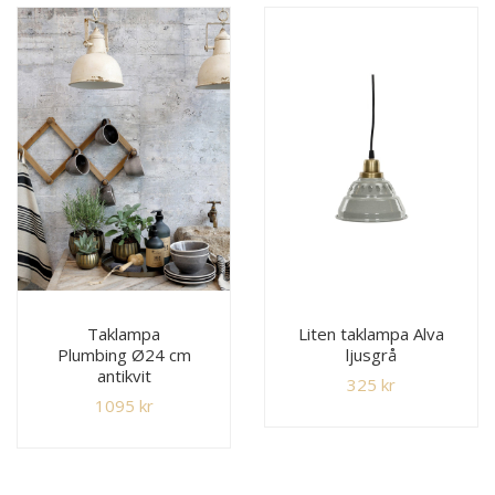
Taklampa
Liten taklampa Alva
Plumbing Ø24 cm
ljusgrå
antikvit
325
kr
1095
kr