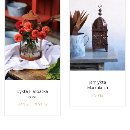
Järnlykta
Marrakech
Lykta Fjällbacka
750
kr
rost
450
kr
–
595
kr