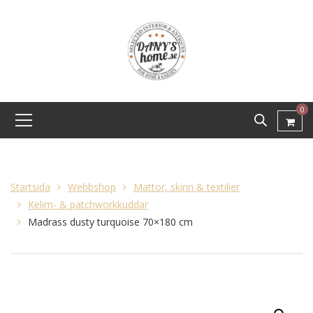
0
Startsida
Webbshop
Mattor, skinn & textilier
Kelim- & patchworkkuddar
Madrass dusty turquoise 70×180 cm