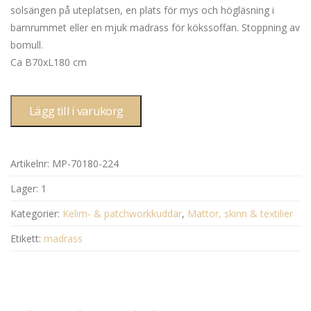
solsängen på uteplatsen, en plats för mys och högläsning i
barnrummet eller en mjuk madrass för kökssoffan. Stoppning av
bomull.
Ca B70xL180 cm
Lägg till i varukorg
Artikelnr:
MP-70180-224
Lager:
1
Kategorier:
Kelim- & patchworkkuddar
,
Mattor, skinn & textilier
Etikett:
madrass