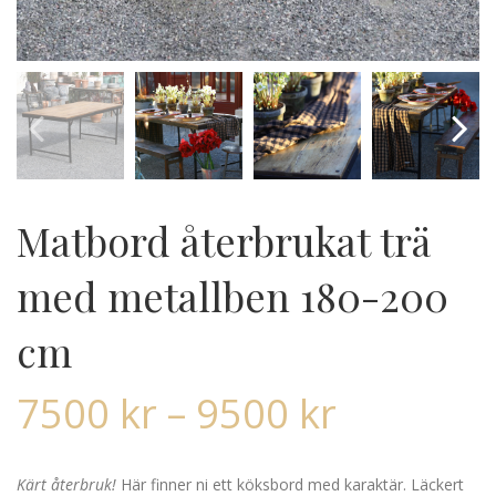
Matbord återbrukat trä
med metallben 180-200
cm
7500
kr
–
9500
kr
Kärt återbruk!
Här finner ni ett köksbord med karaktär. Läckert