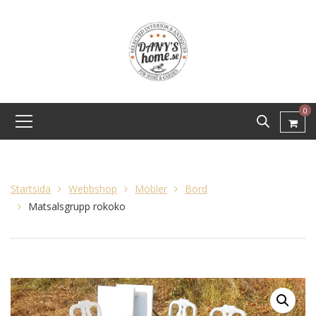
0
Startsida
Webbshop
Möbler
Bord
Matsalsgrupp rokoko