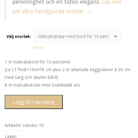
personlighet och en tidlös elegans.
Läs mer
om våra handgjorda möbler →
Välj storlek:
Rensa
1 st matsalsbord för 10 personer
(ca L170xB110xH76 cm plus 2 st arbetade iläggsskivor à 50 cm
med sarg och skuren bård)
8 st matsalsstolar med svartklädd sits
Lägg till i varukorg
Artikelnr:
rokoko-10
Lager: