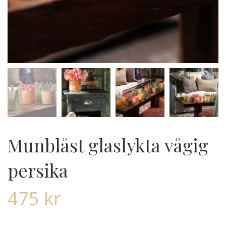
Munblåst glaslykta vågig
persika
475
kr