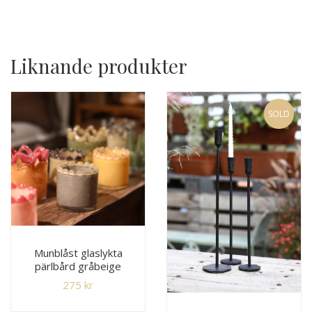
Liknande produkter
SOLD
Munblåst glaslykta
pärlbård gråbeige
275
kr