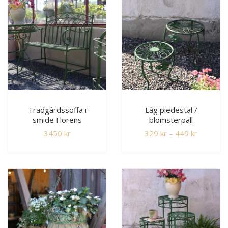
Trädgårdssoffa i
Låg piedestal /
smide Florens
blomsterpall
3450
kr
329
kr
–
449
kr