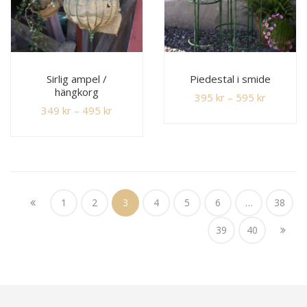
Sirlig ampel /
Piedestal i smide
hängkorg
395
kr
–
595
kr
349
kr
–
495
kr
1
2
3
4
5
6
…
38
39
40