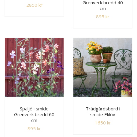
Grenverk bredd 40
2850
kr
cm
895
kr
Spaljé i smide
Trädgårdsbord i
Grenverk bredd 60
smide Eklöv
cm
1650
kr
895
kr