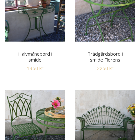
Halvmånebord i
Trädgårdsbord i
smide
smide Florens
1350
kr
2250
kr