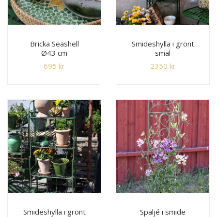
Bricka Seashell
Smideshylla i grönt
Ø43 cm
smal
695
kr
2350
kr
Smideshylla i grönt
Spaljé i smide