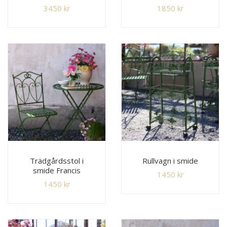
3450
kr
1850
kr
Trädgårdsstol i
Rullvagn i smide
smide Francis
1450
kr
1450
kr