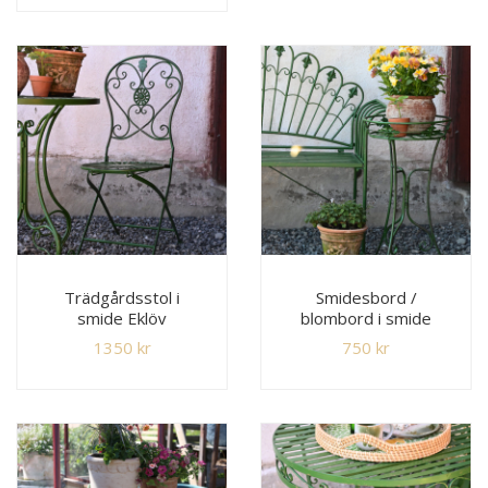
Trädgårdsstol i
Smidesbord /
smide Eklöv
blombord i smide
1350
kr
750
kr