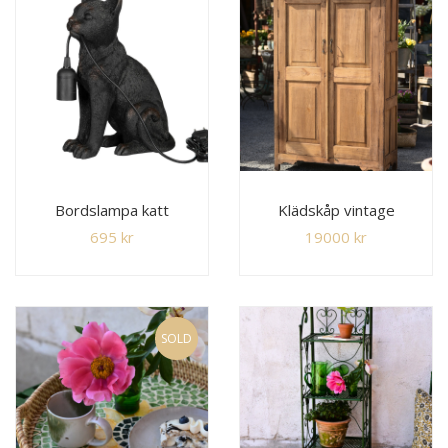
Bordslampa katt
Klädskåp vintage
695
kr
19000
kr
SOLD