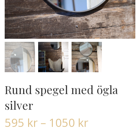
Rund spegel med ögla
silver
595
kr
–
1050
kr