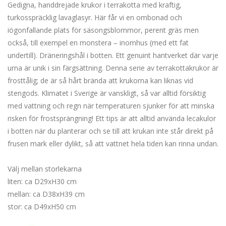
Gedigna, handdrejade krukor i terrakotta med kraftig,
turkosspräcklig lavaglasyr. Här får vi en ombonad och
iögonfallande plats för säsongsblommor, perent gräs men
också, till exempel en monstera – inomhus (med ett fat
undertill). Dräneringshål i botten. Ett genuint hantverket där varje
urna är unik i sin färgsättning. Denna serie av terrakottakrukor är
frosttålig; de är så hårt brända att krukorna kan liknas vid
stengods. Klimatet i Sverige är vanskligt, så var alltid försiktig
med vattning och regn när temperaturen sjunker för att minska
risken för frostsprängning! Ett tips är att alltid använda lecakulor
i botten när du planterar och se till att krukan inte står direkt på
frusen mark eller dylikt, så att vattnet hela tiden kan rinna undan.
Välj mellan storlekarna
liten: ca D29xH30 cm
mellan: ca D38xH39 cm
stor: ca D49xH50 cm