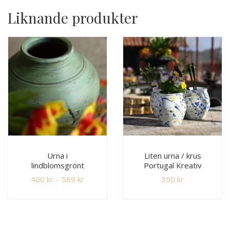
Liknande produkter
Urna i
Liten urna / krus
lindblomsgrönt
Portugal Kreativ
400
kr
–
589
kr
350
kr