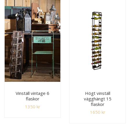
Högt vinställ
Vinställ vintage 6
vägghängt 15
flaskor
flaskor
1350
kr
1650
kr