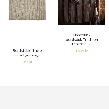
Linneduk /
bordsduk Tradition
140×350 cm
Bordstablett jute
1595
kr
flätad gråbeige
165
kr