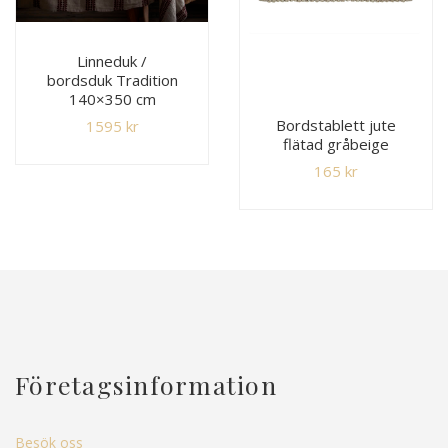
Linneduk /
bordsduk Tradition
140×350 cm
Bordstablett jute
1595
kr
flätad gråbeige
165
kr
Företagsinformation
Besök oss