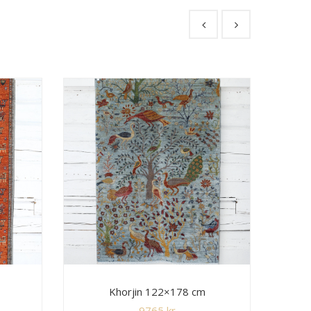
Khorjin 122×178 cm
9765
kr