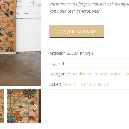
Variationerna i färger, mönster och detalj
kan hålla över generationer.
Lägg till i varukorg
Artikelnr:
23724-Khorjin
Lager:
1
Kategorier:
Handknutna mattor
,
Mattor, sk
Etikett:
Khorjin – ca 125x180 cm