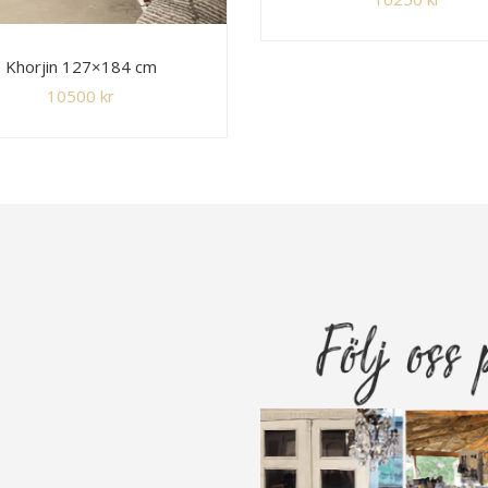
Khorjin 127×184 cm
10500
kr