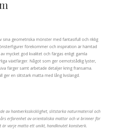
cm
sina geometriska mönster med fantasifull och riklig
mönsterfigurer förekommer och inspiration är hämtad
 av mycket god kvalitet och färgas enligt gamla
rliga växtfärger. Något som ger oemotstådlig lyster,
nsiva färger samt arbetade detaljer kring fransarna.
 ger en slitstark matta med lång livslängd.
e av hantverksskicklighet, slitstarka naturmaterial och
års erfarenhet av orientaliska mattor och vi brinner för
nt är varje matta ett unikt, handknutet konstverk.