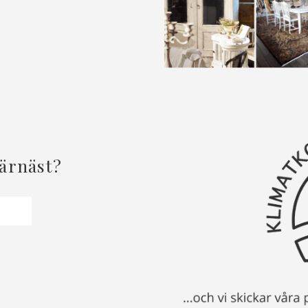
härnäst?