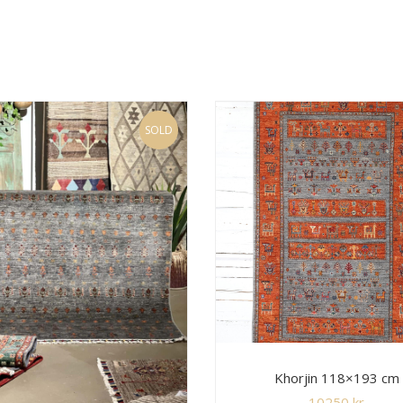
SOLD
Khorjin 118×193 cm
10250
kr