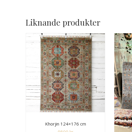
Liknande produkter
Khorjin 124×176 cm
9800
kr