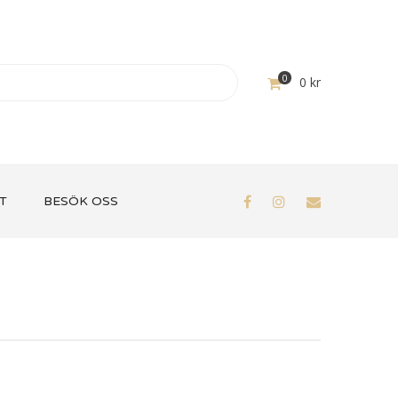
0
0
kr
T
BESÖK OSS