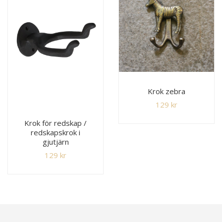
Krok zebra
129
kr
Krok för redskap /
redskapskrok i
gjutjärn
129
kr