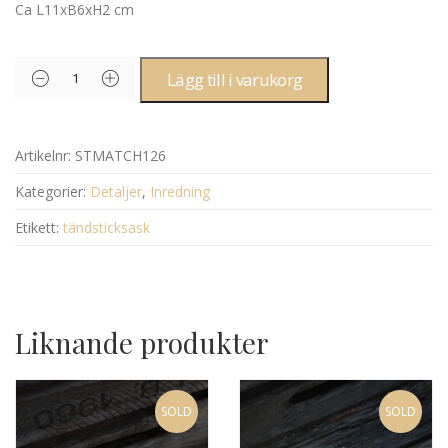
Ca L11xB6xH2 cm
Lägg till i varukorg
Artikelnr:
STMATCH126
Kategorier:
Detaljer
,
Inredning
Etikett:
tändsticksask
Liknande produkter
SOLD
SOLD