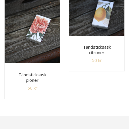
Tändsticksask
citroner
50
kr
Tändsticksask
pioner
50
kr