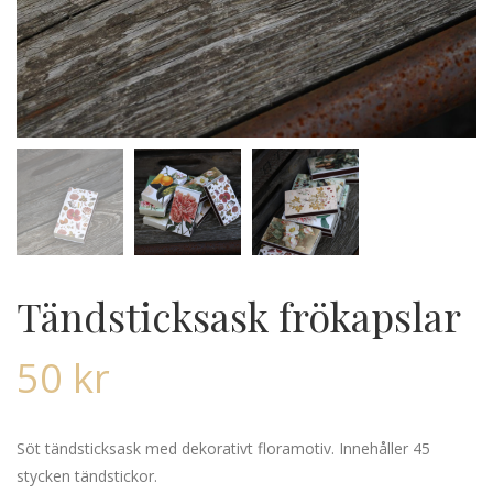
Tändsticksask frökapslar
50
kr
Söt tändsticksask med dekorativt floramotiv. Innehåller 45
stycken tändstickor.