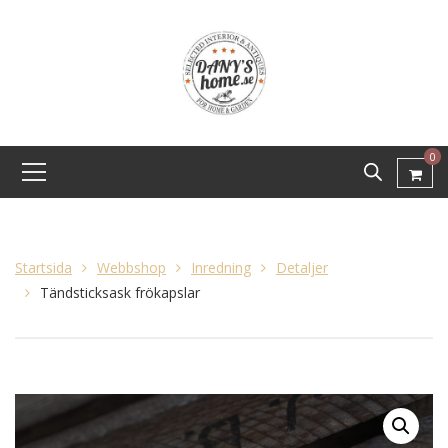
0
Startsida
Webbshop
Inredning
Detaljer
Tändsticksask frökapslar