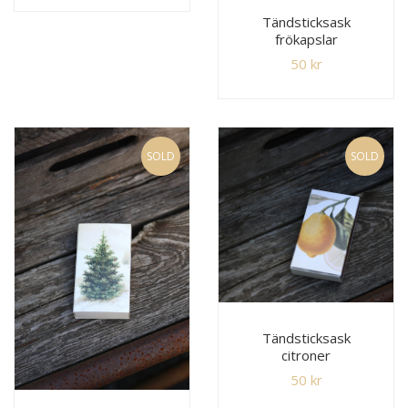
Tändsticksask
frökapslar
50
kr
SOLD
SOLD
Tändsticksask
citroner
50
kr