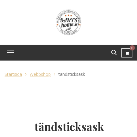
0
Startsida
Webbshop
tändsticksask
tändsticksask