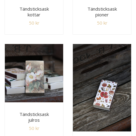
Tändsticksask
Tändsticksask
kottar
pioner
50
kr
50
kr
Tändsticksask
julros
50
kr