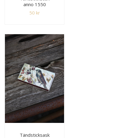
anno 1550
50
kr
Tändsticksask