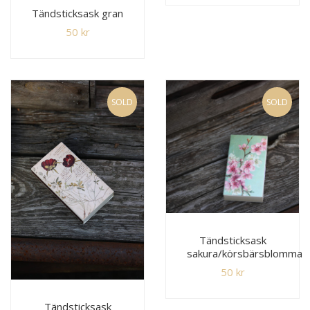
Tändsticksask gran
50
kr
SOLD
SOLD
Tändsticksask
sakura/körsbärsblomma
50
kr
Tändsticksask