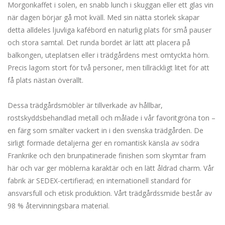
Morgonkaffet i solen, en snabb lunch i skuggan eller ett glas vin
när dagen börjar gå mot kväll. Med sin nätta storlek skapar
detta alldeles ljuvliga kafébord en naturlig plats för små pauser
och stora samtal. Det runda bordet är lätt att placera på
balkongen, uteplatsen eller i trädgårdens mest omtyckta hörn.
Precis lagom stort för två personer, men tillräckligt litet för att
få plats nästan överallt.
Dessa trädgårdsmöbler är tillverkade av hållbar,
rostskyddsbehandlad metall och målade i vår favoritgröna ton –
en färg som smälter vackert in i den svenska trädgården. De
sirligt formade detaljerna ger en romantisk känsla av södra
Frankrike och den brunpatinerade finishen som skymtar fram
här och var ger möblerna karaktär och en lätt åldrad charm. Vår
fabrik är SEDEX-certifierad; en internationell standard för
ansvarsfull och etisk produktion. Vårt trädgårdssmide består av
98 % återvinningsbara material.