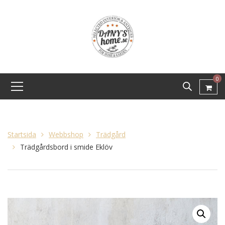
0
Startsida
Webbshop
Trädgård
Trädgårdsbord i smide Eklöv