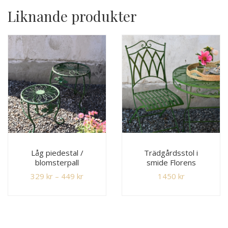
Liknande produkter
Låg piedestal /
Trädgårdsstol i
blomsterpall
smide Florens
329
kr
–
449
kr
1450
kr