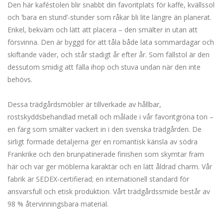
Den här kaféstolen blir snabbt din favoritplats för kaffe, kvällssol
och ’bara en stund’-stunder som råkar bli lite längre än planerat.
Enkel, bekväm och lätt att placera – den smälter in utan att
försvinna. Den är byggd för att tåla både lata sommardagar och
skiftande väder, och står stadigt år efter år. Som fällstol är den
dessutom smidig att fälla ihop och stuva undan när den inte
behövs.
Dessa trädgårdsmöbler är tillverkade av hållbar,
rostskyddsbehandlad metall och målade i vår favoritgröna ton –
en färg som smälter vackert in i den svenska trädgården. De
sirligt formade detaljerna ger en romantisk känsla av södra
Frankrike och den brunpatinerade finishen som skymtar fram
här och var ger möblerna karaktär och en lätt åldrad charm. Vår
fabrik är SEDEX-certifierad; en internationell standard för
ansvarsfull och etisk produktion. Vårt trädgårdssmide består av
98 % återvinningsbara material.