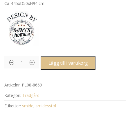
Ca B45xD50xH94 cm
Lägg till i varukorg
Artikelnr:
PL08-8669
Kategori:
Trädgård
Etiketter:
smide
,
smidesstol