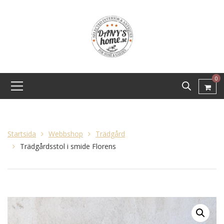
0
Startsida
Webbshop
Trädgård
Trädgårdsstol i smide Florens