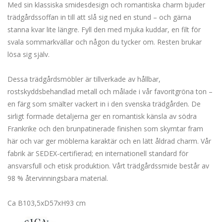
Med sin klassiska smidesdesign och romantiska charm bjuder
trädgårdssoffan in till att slå sig ned en stund – och gärna
stanna kvar lite längre. Fyll den med mjuka kuddar, en filt för
svala sommarkvällar och någon du tycker om. Resten brukar
lösa sig själv.
Dessa trädgårdsmöbler är tillverkade av hållbar,
rostskyddsbehandlad metall och målade i vår favoritgröna ton –
en färg som smälter vackert in i den svenska trädgården. De
sirligt formade detaljerna ger en romantisk känsla av södra
Frankrike och den brunpatinerade finishen som skymtar fram
här och var ger möblerna karaktär och en lätt åldrad charm. Vår
fabrik är SEDEX-certifierad; en internationell standard för
ansvarsfull och etisk produktion. Vårt trädgårdssmide består av
98 % återvinningsbara material.
Ca B103,5xD57xH93 cm