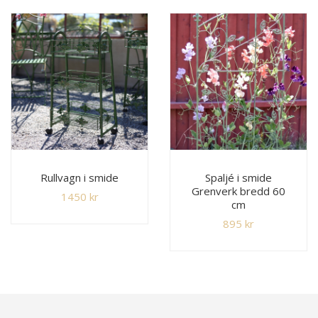
Rullvagn i smide
Spaljé i smide
Grenverk bredd 60
1450
kr
cm
895
kr