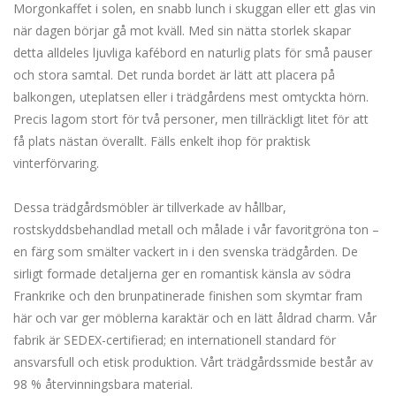
Morgonkaffet i solen, en snabb lunch i skuggan eller ett glas vin
när dagen börjar gå mot kväll. Med sin nätta storlek skapar
detta alldeles ljuvliga kafébord en naturlig plats för små pauser
och stora samtal. Det runda bordet är lätt att placera på
balkongen, uteplatsen eller i trädgårdens mest omtyckta hörn.
Precis lagom stort för två personer, men tillräckligt litet för att
få plats nästan överallt. Fälls enkelt ihop för praktisk
vinterförvaring.
Dessa trädgårdsmöbler är tillverkade av hållbar,
rostskyddsbehandlad metall och målade i vår favoritgröna ton –
en färg som smälter vackert in i den svenska trädgården. De
sirligt formade detaljerna ger en romantisk känsla av södra
Frankrike och den brunpatinerade finishen som skymtar fram
här och var ger möblerna karaktär och en lätt åldrad charm. Vår
fabrik är SEDEX-certifierad; en internationell standard för
ansvarsfull och etisk produktion. Vårt trädgårdssmide består av
98 % återvinningsbara material.