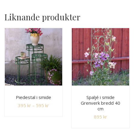
Liknande produkter
Piedestal i smide
Spaljé i smide
Grenverk bredd 40
395
kr
–
595
kr
cm
895
kr